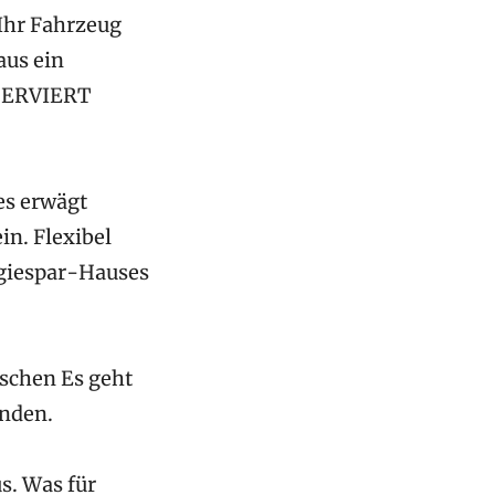
 Ihr Fahrzeug
aus ein
ESERVIERT
es erwägt
in. Flexibel
rgiespar-Hauses
nschen Es geht
inden.
s. Was für