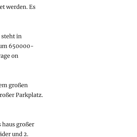
et werden. Es
steht in
r um 650000-
rage on
inem großen
oßer Parkplatz.
s haus großer
äder und 2.