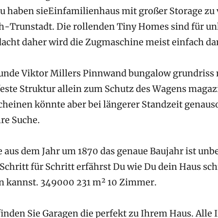
 haben sieEinfamilienhaus mit großer Storage zu 
h-Trunstadt. Die rollenden Tiny Homes sind für u
acht daher wird die Zugmaschine meist einfach da
nde Viktor Millers Pinnwand bungalow grundriss m
 feste Struktur allein zum Schutz des Wagens magaz
cheinen könnte aber bei längerer Standzeit genauso 
hre Suche.
 aus dem Jahr um 1870 das genaue Baujahr ist unb
chritt für Schritt erfährst Du wie Du dein Haus sch
en kannst. 349000 231 m² 10 Zimmer.
inden Sie Garagen die perfekt zu Ihrem Haus. Alle I