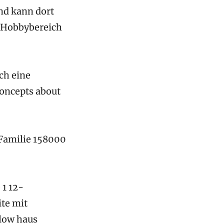
nd kann dort
r Hobbybereich
ch eine
concepts about
 Familie 158000
 1 12-
ite mit
alow haus