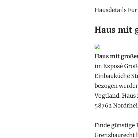
Hausdetails Fur
Haus mit g
Haus mit großer
im Exposé Große
Einbauküche Ste
bezogen werden
Vogtland. Haus 
58762 Nordrhei
Finde günstige
Grenzbaurecht 