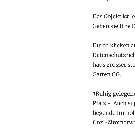
Das Objekt ist l
Geben sie Ihre 
Durch klicken a
Datenschutzrich
haus grosser s
Garten OG.
3Ruhig gelegene
Pfalz -. Auch s
liegende Immob
Drei-Zimmerwoh