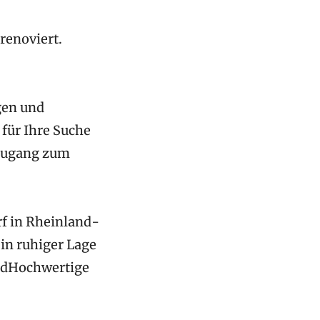
 renoviert.
gen und
 für Ihre Suche
Zugang zum
f in Rheinland-
 in ruhiger Lage
undHochwertige